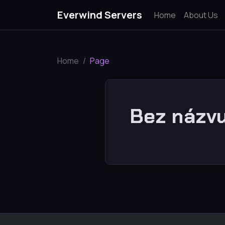
Everwind Servers
Home
About Us
Home
Page
Bez názv