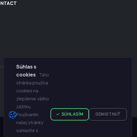
ONTACT
Súhlas s
cookies
Táto
|
Contact
FAQ
stránka používa
cookies na
zlepšenie vášho
zážitku.
Používaním
SÚHLASÍM
ODMIETNUŤ
našej stránky
súhlasíte s